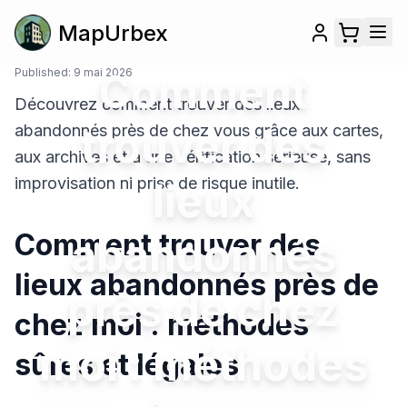
MapUrbex
Published:
9 mai 2026
Comment
Découvrez comment trouver des lieux
trouver des
abandonnés près de chez vous grâce aux cartes,
aux archives et à une vérification sérieuse, sans
improvisation ni prise de risque inutile.
lieux
Comment trouver des
abandonnés
lieux abandonnés près de
près de chez
chez moi : méthodes
moi : méthodes
sûres et légales