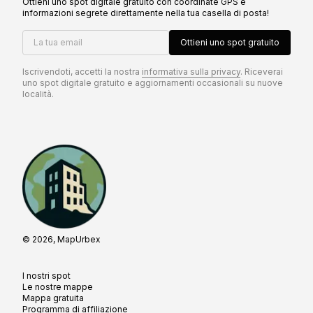
Ottieni uno spot digitale gratuito con coordinate GPS e
informazioni segrete direttamente nella tua casella di posta!
La tua email
Ottieni uno spot gratuito
Iscrivendoti, accetti la nostra
informativa sulla privacy
. Riceverai
uno spot digitale gratuito e aggiornamenti occasionali su nuove
località.
© 2026, MapUrbex
I nostri spot
Le nostre mappe
Mappa gratuita
Programma di affiliazione