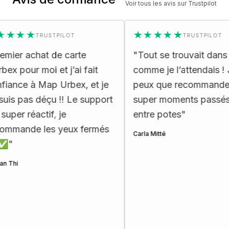
Voir tous les avis sur Trustpilot
★★
★★★★★
TRUSTPILOT
TRUSTPILOT
 achat de carte
"
Tout se trouvait dans la ca
our moi et j’ai fait
comme je l’attendais ! Je ne
e à Map Urbex, et je
peux que recommander. De
pas déçu !! Le support
super moments passés ensu
 réactif, je
entre potes
"
nde les yeux fermés
Carla Mitté