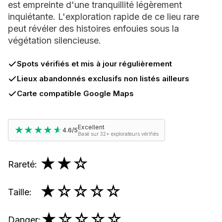
est empreinte d'une tranquillité légèrement
inquiétante. L'exploration rapide de ce lieu rare
peut révéler des histoires enfouies sous la
végétation silencieuse.
Spots vérifiés et mis à jour régulièrement
Lieux abandonnés exclusifs non listés ailleurs
Carte compatible Google Maps
Excellent
★★★★★
★★★★★
4.6/5
Basé sur 32+ explorateurs vérifiés
★★
☆
Rareté
:
★
☆☆☆☆
Taille
:
★
☆☆☆☆
Danger
: