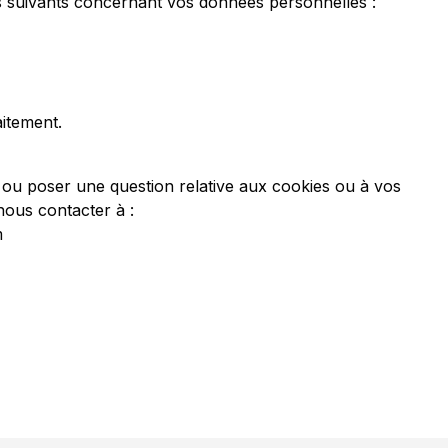
s suivants concernant vos données personnelles :
raitement.
 ou poser une question relative aux cookies ou à vos
ous contacter à :
m