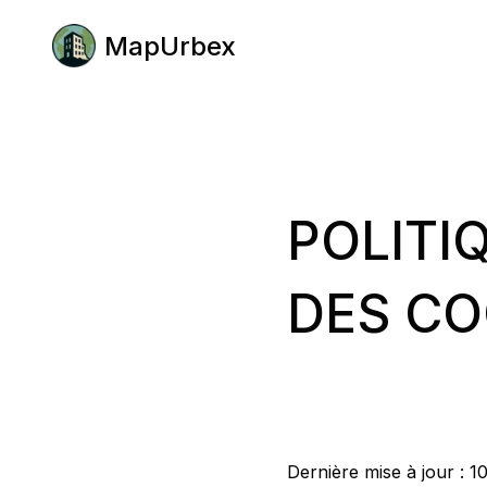
MapUrbex
POLITI
DES CO
Dernière mise à jour : 1