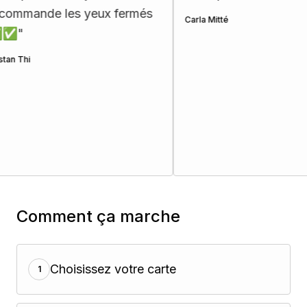
ande les yeux fermés
Carla Mitté
i
Comment ça marche
Choisissez votre carte
1