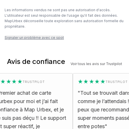
Les informations vendus ne sont pas une autorisation d'accès.
L'utilisateur est seul responsable de l'usage qu'il fait des données.
MapUrbex déconseille toute exploration sans autorisation formelle du
propriétaire.
Signaler un problème avec ce spot
Avis de confiance
Voir tous les avis sur Trustpilot
★★★
★★★★★
TRUSTPILOT
TRUSTPILOT
er achat de carte
"
Tout se trouvait dans la c
 pour moi et j’ai fait
comme je l’attendais ! Je 
nce à Map Urbex, et je
peux que recommander. 
 pas déçu !! Le support
super moments passés ens
er réactif, je
entre potes
"