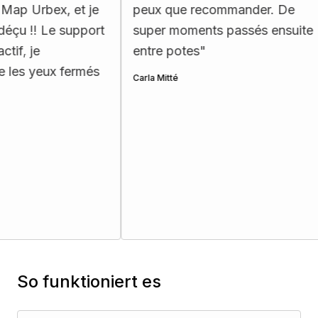
Urbex, et je
peux que recommander. De
r
 !! Le support
super moments passés ensuite
p
 je
entre potes
"
He
yeux fermés
Carla Mitté
So funktioniert es