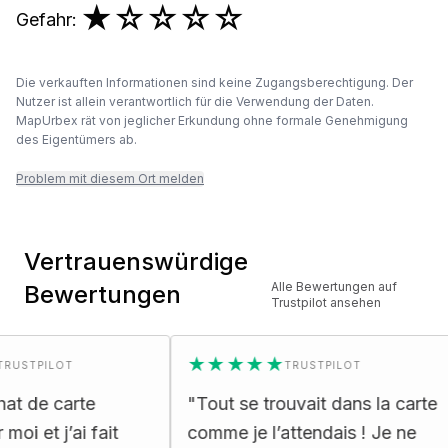
★
☆☆☆☆
Gefahr
:
Die verkauften Informationen sind keine Zugangsberechtigung. Der
Nutzer ist allein verantwortlich für die Verwendung der Daten.
MapUrbex rät von jeglicher Erkundung ohne formale Genehmigung
des Eigentümers ab.
Problem mit diesem Ort melden
Vertrauenswürdige
Alle Bewertungen auf
Bewertungen
Trustpilot ansehen
★★★★★
PILOT
TRUSTPILOT
e carte
"
Tout se trouvait dans la carte
"
t j’ai fait
comme je l’attendais ! Je ne
e