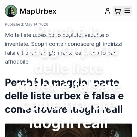
MapUrbex
Published:
May 14, 2026
Perché la
Molte liste urbex sono copiate, vecchie o
maggior parte
inventate. Scopri come riconoscere gli indirizzi
falsi e trovare luoghi urbex reali in modo più
affidabile.
delle liste
Perché la maggior parte
urbex è falsa e
delle liste urbex è falsa e
come trovare
come trovare luoghi reali
luoghi reali