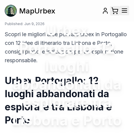
MapUrbex
Published:
Jun 9, 2026
Urbex
Scopri le migliori aree per fare urbex in Portogallo
Portogallo: 12
con 12 idee di itinerario tra Lisbona e Porto,
consigli pratici e indicazioni per un'esplorazione
responsabile.
luoghi
Urbex Portogallo: 12
abbandonati da
luoghi abbandonati da
esplorare tra
esplorare tra Lisbona e
Lisbona e Porto
Porto