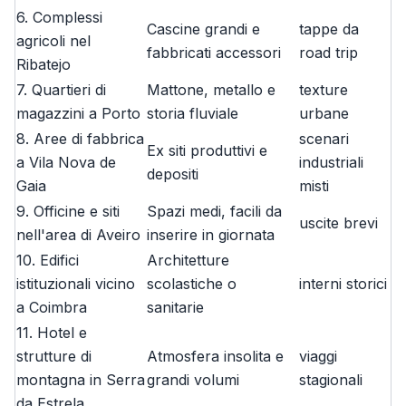
6. Complessi
Cascine grandi e
tappe da
agricoli nel
fabbricati accessori
road trip
Ribatejo
7. Quartieri di
Mattone, metallo e
texture
magazzini a Porto
storia fluviale
urbane
8. Aree di fabbrica
scenari
Ex siti produttivi e
a Vila Nova de
industriali
depositi
Gaia
misti
9. Officine e siti
Spazi medi, facili da
uscite brevi
nell'area di Aveiro
inserire in giornata
10. Edifici
Architetture
istituzionali vicino
scolastiche o
interni storici
a Coimbra
sanitarie
11. Hotel e
strutture di
Atmosfera insolita e
viaggi
montagna in Serra
grandi volumi
stagionali
da Estrela