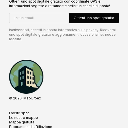
Ottieni uno spot digitale gratuito con coordinate GPS e
informazioni segrete direttamente nella tua casella di posta!
La tua email
Ottieni uno spot gratuito
Iscrivendoti, accetti la nostra
informativa sulla privacy
. Riceverai
uno spot digitale gratuito e aggiornamenti occasionali su nuove
località.
© 2026, MapUrbex
I nostri spot
Le nostre mappe
Mappa gratuita
Programma di affiliazione