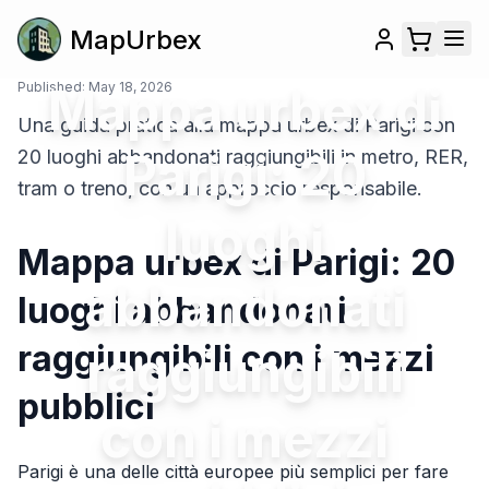
MapUrbex
Published:
Mappa urbex di
May 18, 2026
Una guida pratica alla mappa urbex di Parigi con
Parigi: 20
20 luoghi abbandonati raggiungibili in metro, RER,
tram o treno, con un approccio responsabile.
luoghi
Mappa urbex di Parigi: 20
abbandonati
luoghi abbandonati
raggiungibili con i mezzi
raggiungibili
pubblici
con i mezzi
Parigi è una delle città europee più semplici per fare