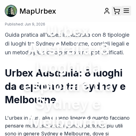
MapUrbex
Published:
Jun 9, 2026
Urbex
Guida pratica all'urbex in Australia con 8 tipologie
Australia: 8
di luoghi tra Sydney e Melbourne, consigli legali e
un metodo piu sicuro per trovare spot verificati.
luoghi da
Urbex Australia: 8 luoghi
esplorare tra
da esplorare tra Sydney e
Melbourne
Sydney e
Melbourne
L'urbex in Australia e meno lineare di quanto facciano
pensare molte liste virali. I punti di partenza piu utili
sono in genere Sydney e Melbourne, dove si