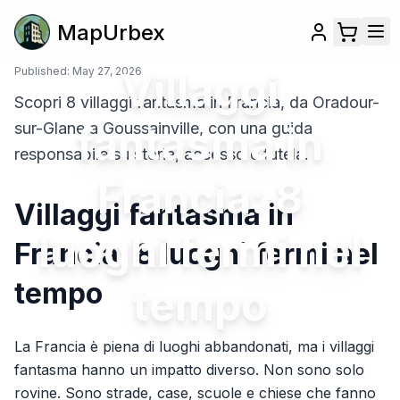
MapUrbex
Published:
May 27, 2026
Villaggi
Scopri 8 villaggi fantasma in Francia, da Oradour-
fantasma in
sur-Glane a Goussainville, con una guida
responsabile su storia, accesso e tutela.
Francia: 8
Villaggi fantasma in
luoghi fermi nel
Francia: 8 luoghi fermi nel
tempo
tempo
La Francia è piena di luoghi abbandonati, ma i villaggi
fantasma hanno un impatto diverso. Non sono solo
rovine. Sono strade, case, scuole e chiese che fanno