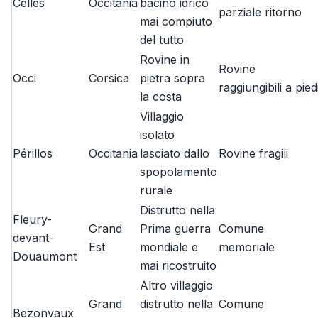
Celles
Occitania
bacino idrico
parziale ritorno
mai compiuto
del tutto
Rovine in
Rovine
Occi
Corsica
pietra sopra
raggiungibili a pied
la costa
Villaggio
isolato
Périllos
Occitania
lasciato dallo
Rovine fragili
spopolamento
rurale
Distrutto nella
Fleury-
Grand
Prima guerra
Comune
devant-
Est
mondiale e
memoriale
Douaumont
mai ricostruito
Altro villaggio
Grand
distrutto nella
Comune
Bezonvaux