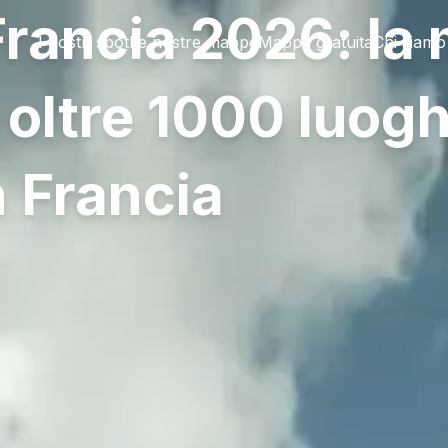
rancia 2026: la
I nostri spot
Le nostre mappe
Mappa gratuita
Chi siamo
 oltre 1000 luogh
 Francia