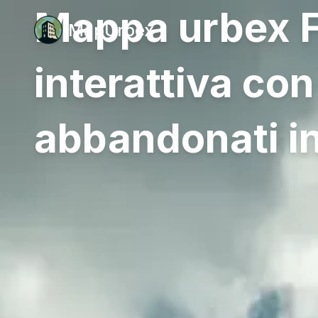
Mappa urbex F
MapUrbex
interattiva con
abbandonati in