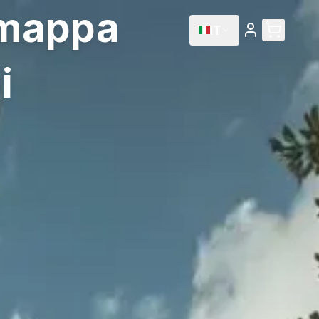
 mappa
IT
i