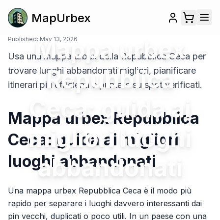
MapUrbex
Published:
Mappa urbex
May 13, 2026
Usa una mappa urbex della Repubblica Ceca per
Repubblica
trovare luoghi abbandonati migliori, pianificare
itinerari più efficienti e puntare su spot verificati.
Ceca: guida ai
Mappa urbex Repubblica
migliori luoghi
Ceca: guida ai migliori
luoghi abbandonati
abbandonati
Una mappa urbex Repubblica Ceca è il modo più
rapido per separare i luoghi davvero interessanti dai
pin vecchi, duplicati o poco utili. In un paese con una