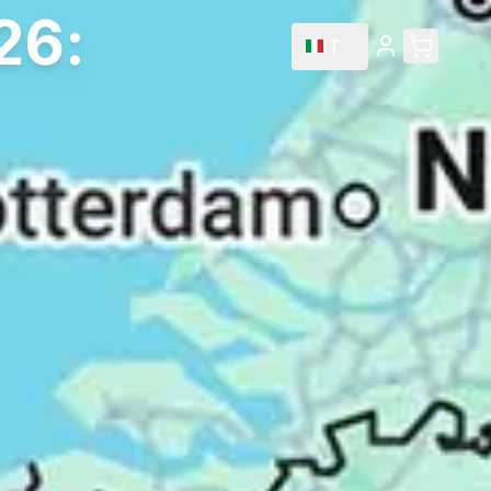
26:
IT