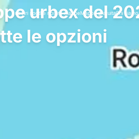
ppe urbex del 20
I nostri spot
Le nostre mappe
Mappa gratuita
Chi siamo
tte le opzioni