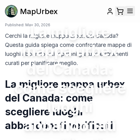
MapUrbex
Published:
May 30, 2026
La migliore
Cerchi la migliore mappa urbex del Canada?
mappa urbex
Questa guida spiega come confrontare mappe di
luoghi abbandonati, opzioni gratuite e strumenti
curati per pianificare meglio.
del Canada:
La migliore mappa urbex
come scegliere
del Canada: come
luoghi
scegliere luoghi
abbandonati
abbandonati verificati