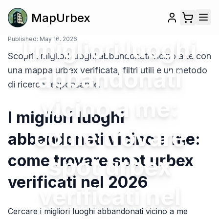
MapUrbex
Published:
I migliori luoghi
May 16, 2026
Scopri i migliori luoghi abbandonati vicino a te con
abbandonati
una mappa urbex verificata, filtri utili e un metodo
di ricerca responsabile.
vicino a me:
I migliori luoghi
come trovare
abbandonati vicino a me:
come trovare spot urbex
spot urbex
verificati nel 2026
verificati nel
Cercare i migliori luoghi abbandonati vicino a me