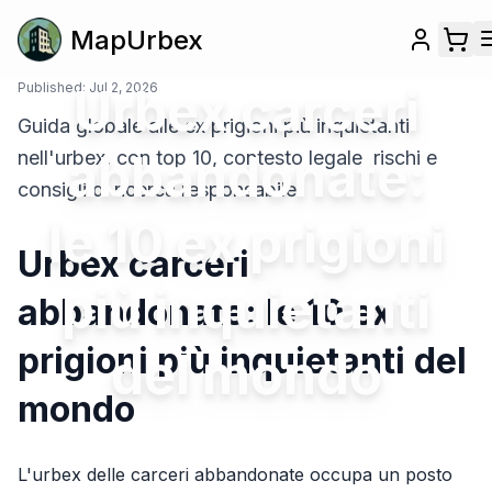
MapUrbex
Published:
Urbex carceri
Jul 2, 2026
Guida globale alle ex prigioni più inquietanti
abbandonate:
nell'urbex, con top 10, contesto legale, rischi e
consigli di ricerca responsabile.
le 10 ex prigioni
Urbex carceri
più inquietanti
abbandonate: le 10 ex
prigioni più inquietanti del
del mondo
mondo
L'urbex delle carceri abbandonate occupa un posto