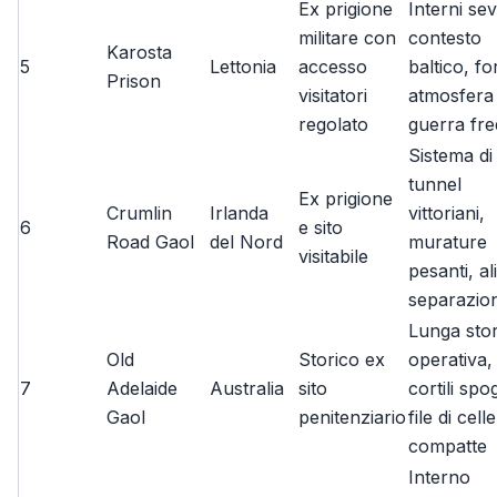
Ex prigione
Interni sev
militare con
contesto
Karosta
5
Lettonia
accesso
baltico, fo
Prison
visitatori
atmosfera
regolato
guerra fr
Sistema di
tunnel
Ex prigione
Crumlin
Irlanda
vittoriani,
6
e sito
Road Gaol
del Nord
murature
visitabile
pesanti, ali
separazio
Lunga stor
Old
Storico ex
operativa,
7
Adelaide
Australia
sito
cortili spog
Gaol
penitenziario
file di celle
compatte
Interno