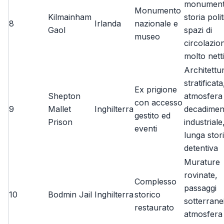
monument
Monumento
Kilmainham
storia polit
8
Irlanda
nazionale e
Gaol
spazi di
museo
circolazio
molto netti
Architettu
stratificata
Ex prigione
Shepton
atmosfera 
con accesso
9
Mallet
Inghilterra
decadimen
gestito ed
Prison
industriale
eventi
lunga stor
detentiva
Murature
rovinate,
Complesso
passaggi
10
Bodmin Jail
Inghilterra
storico
sotterranei
restaurato
atmosfera