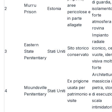
di guardia,
Murru
aree
2
Estonia
isolamento
Prison
pericolose e
forte
in parte
atmosfera 
allagate
rovina
Impianto
radiale
Eastern
Sito storico
iconico, ce
3
State
Stati Uniti
conservato
vuote, iden
Penitentiary
visiva mol
forte
Architettu
Ex prigione
massiccia 
Moundsville
usata per
pietra, sto
4
Stati Uniti
Penitentiary
patrimonio e
di esecuzi
visite
scala
intimidator