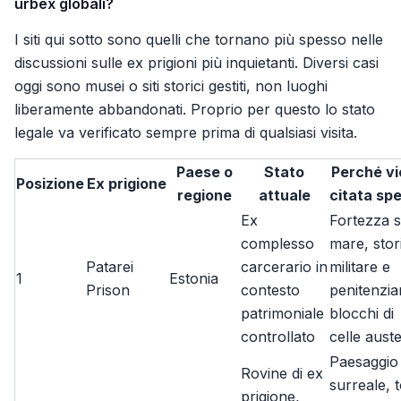
urbex globali?
I siti qui sotto sono quelli che tornano più spesso nelle
discussioni sulle ex prigioni più inquietanti. Diversi casi
oggi sono musei o siti storici gestiti, non luoghi
liberamente abbandonati. Proprio per questo lo stato
legale va verificato sempre prima di qualsiasi visita.
Paese o
Stato
Perché v
Posizione
Ex prigione
regione
attuale
citata sp
Ex
Fortezza s
complesso
mare, stor
Patarei
carcerario in
militare e
1
Estonia
Prison
contesto
penitenziar
patrimoniale
blocchi di
controllato
celle auste
Paesaggio
Rovine di ex
surreale, t
prigione,