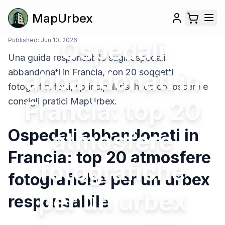
MapUrbex
Published:
Jun 10, 2026
Ospedali
Una guida responsabile sugli ospedali
abbandonati in
abbandonati in Francia, con 20 soggetti
fotografici forti, i principali rischi da conoscere e
consigli pratici MapUrbex.
Francia: top 20
Ospedali abbandonati in
atmosfere
Francia: top 20 atmosfere
fotografiche
fotografiche per un urbex
per un urbex
responsabile