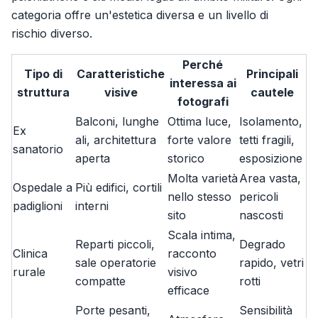
categoria offre un'estetica diversa e un livello di
rischio diverso.
Perché
Tipo di
Caratteristiche
Principali
interessa ai
struttura
visive
cautele
fotografi
Balconi, lunghe
Ottima luce,
Isolamento,
Ex
ali, architettura
forte valore
tetti fragili,
sanatorio
aperta
storico
esposizione
Molta varietà
Area vasta,
Ospedale a
Più edifici, cortili
nello stesso
pericoli
padiglioni
interni
sito
nascosti
Scala intima,
Reparti piccoli,
Degrado
Clinica
racconto
sale operatorie
rapido, vetri
rurale
visivo
compatte
rotti
efficace
Porte pesanti,
Sensibilità