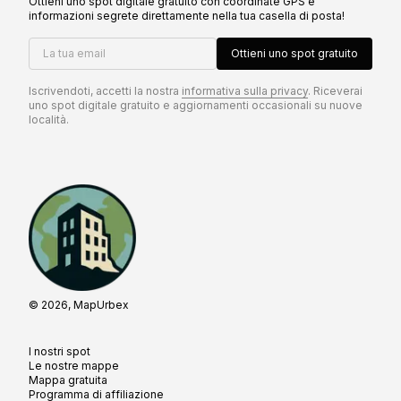
Ottieni uno spot digitale gratuito con coordinate GPS e
informazioni segrete direttamente nella tua casella di posta!
La tua email
Ottieni uno spot gratuito
Iscrivendoti, accetti la nostra
informativa sulla privacy
. Riceverai
uno spot digitale gratuito e aggiornamenti occasionali su nuove
località.
© 2026, MapUrbex
I nostri spot
Le nostre mappe
Mappa gratuita
Programma di affiliazione