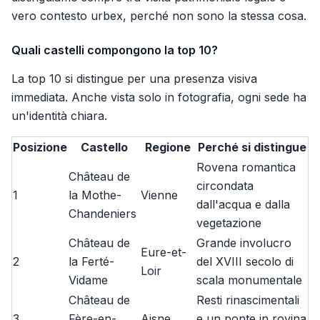
vero contesto urbex, perché non sono la stessa cosa.
Quali castelli compongono la top 10?
La top 10 si distingue per una presenza visiva
immediata. Anche vista solo in fotografia, ogni sede ha
un'identità chiara.
Posizione
Castello
Regione
Perché si distingue
Rovena romantica
Château de
circondata
1
la Mothe-
Vienne
dall'acqua e dalla
Chandeniers
vegetazione
Château de
Grande involucro
Eure-et-
2
la Ferté-
del XVIII secolo di
Loir
Vidame
scala monumentale
Château de
Resti rinascimentali
3
Fère-en-
Aisne
e un ponte in rovina