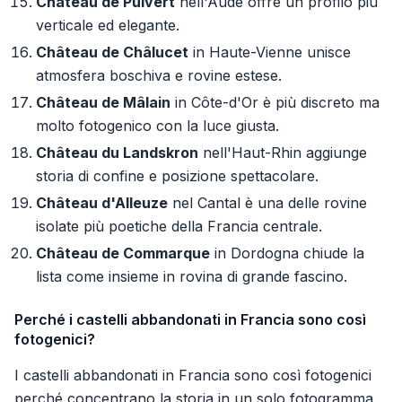
Château de Puivert
nell'Aude offre un profilo più
verticale ed elegante.
Château de Châlucet
in Haute-Vienne unisce
atmosfera boschiva e rovine estese.
Château de Mâlain
in Côte-d'Or è più discreto ma
molto fotogenico con la luce giusta.
Château du Landskron
nell'Haut-Rhin aggiunge
storia di confine e posizione spettacolare.
Château d'Alleuze
nel Cantal è una delle rovine
isolate più poetiche della Francia centrale.
Château de Commarque
in Dordogna chiude la
lista come insieme in rovina di grande fascino.
Perché i castelli abbandonati in Francia sono così
fotogenici?
I castelli abbandonati in Francia sono così fotogenici
perché concentrano la storia in un solo fotogramma.