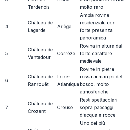
Tardenois
molto raro
Ampia rovina
Château de
residenziale con
4
Ariège
Lagarde
forte presenza
panoramica
Rovina in altura dal
Château de
5
Corrèze
forte carattere
Ventadour
medievale
Rovine in pietra
Château de
Loire-
rossa ai margini del
6
Ranrouët
Atlantique
bosco, molto
atmosferiche
Resti spettacolari
Château de
7
Creuse
sopra paesaggi
Crozant
d'acqua e rocce
Uno dei più