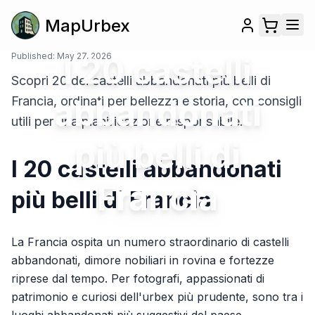
MapUrbex
Published:
May 27, 2026
I 20 castelli
Scopri 20 dei castelli abbandonati più belli di
abbandonati
Francia, ordinati per bellezza e storia, con consigli
utili per una pianificazione responsabile.
più belli di
I 20 castelli abbandonati
Francia
più belli di Francia
La Francia ospita un numero straordinario di castelli
abbandonati, dimore nobiliari in rovina e fortezze
riprese dal tempo. Per fotografi, appassionati di
patrimonio e curiosi dell'urbex più prudente, sono tra i