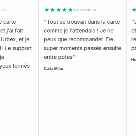
★★★★★
★★
TRUSTPILOT
te
"
Tout se trouvait dans la carte
"
La ca
 fait
comme je l’attendais ! Je ne
et trè
, et je
peux que recommander. De
recomm
 support
super moments passés ensuite
passio
entre potes
"
Henri Ett
fermés
Carla Mitté