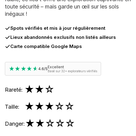
toute sécurité – mais garde un œil sur les sols
inégaux !
Spots vérifiés et mis à jour régulièrement
Lieux abandonnés exclusifs non listés ailleurs
Carte compatible Google Maps
Excellent
★★★★★
★★★★★
4.6/5
Basé sur 32+ explorateurs vérifiés
★★
☆
Rareté
:
★★★
☆☆
Taille
:
★★
☆☆☆
Danger
: