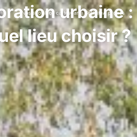
oration urbaine :
Nos spots
Nos cartes
Carte Gratuite
À propos
uel lieu choisir ?