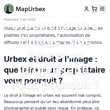
MapUrbex
Published:
Urbex et droit à
7 juil. 2026
Guide pratique sur le droit à l'image en urbex, les
l'image : que
plaintes des propriétaires, l'autorisation de
diffusion et les risques juridiques liés aux photos.
faire si un
Urbex et droit à l'image :
propriétaire
que faire si un propriétaire
vous poursuit ?
vous poursuit ?
Le droit à l'image en urbex est souvent mal compris.
Beaucoup pensent qu'un lieu abandonné peut être
photographié et publié sans risque. En pratique, ce