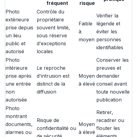
fréquent
risque
Photo
Contrôle du
Vérifier la
extérieure
propriétaire
Faible
légende et
prise depuis
souvent limité,
à
éviter les
un lieu
sous réserve
moyen
personnes
public et
d'exceptions
identifiables
autorisé
locales
Photo
Conserver les
intérieure
Le reproche
preuves et
prise après
d'intrusion est
Moyen
demander
une entrée
distinct de la
à élevé
conseil avant
non
diffusion
toute nouvelle
autorisée
publication
Photo
Retirer,
montrant
Risque de
recadrer ou
documents,
Moyen
confidentialité ou
flouter les
alarmes ou
à élevé
de sécurité
éléments