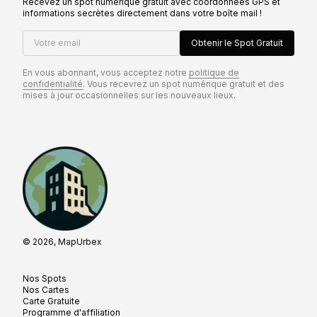
Recevez un spot numérique gratuit avec coordonnées GPS et
informations secrètes directement dans votre boîte mail !
Votre email
Obtenir le Spot Gratuit
En vous abonnant, vous acceptez notre
politique de
confidentialité
. Vous recevrez un spot numérique gratuit et des
mises à jour occasionnelles sur les nouveaux lieux.
© 2026, MapUrbex
Nos Spots
Nos Cartes
Carte Gratuite
Programme d'affiliation