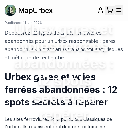
MapUrbex
Published:
Urbex gares et
11 juin 2026
Découvrez 12 types de spots ferroviaires
voies ferrées
abandonnés pour un urbex responsable : gares
abandonnées, voies ferrées abandonnées, risques
et méthode de recherche.
abandonnées :
Urbex gares et voies
12 spots
ferrées abandonnées : 12
secrets à
spots secrets à repérer
repérer
Les sites ferroviaires font partie des classiques de
l'urbex. Ils réunissent architecture, patrimoine