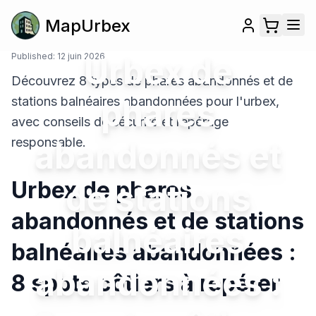
MapUrbex
Published:
12 juin 2026
Urbex de
Découvrez 8 types de phares abandonnés et de
phares
stations balnéaires abandonnées pour l'urbex,
avec conseils de sécurité et repérage
responsable.
abandonnés et
Urbex de phares
de stations
abandonnés et de stations
balnéaires
balnéaires abandonnées :
abandonnées :
8 spots côtiers à repérer