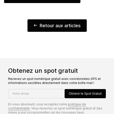
Retour aux articles
Obtenez un spot gratuit
Recevez un spot numérique gratuit avec coordonnées GPS et
informations secrètes directement dans votre boîte mail !
Votre email
Obtenir le Spot Gratuit
En vous abonnant, vous acceptez notre
politique de
confidentialité
. Vous recevrez un spot numérique gratuit et des
mises à jour occasionnelles sur les nouveaux lieux.