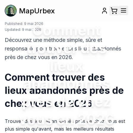
MapUrbex
Published:
9 mai 2026
Comment
Updated:
9 mai 2026
Découvrez une méthode simple, sûre et
trouver des
responsable pour trouver des lieux abandonnés
près de chez vous en 2026.
lieux
Comment trouver des
abandonnés
lieux abandonnés près de
près de chez
chez vous en 2026
vous en 2026
Trouver des lieux abandonnés près de chez vous est
plus simple qu'avant, mais les meilleurs résultats