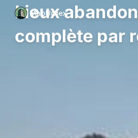
Lieux abandonn
MapUrbex
complète par 