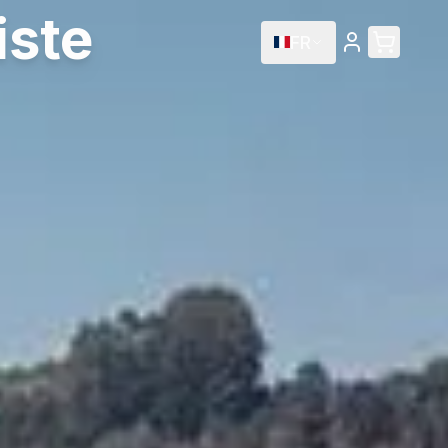
iste
FR