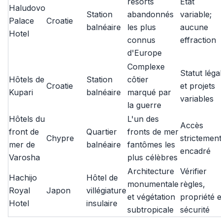
resorts
État
Haludovo
Station
abandonnés
variable;
Palace
Croatie
balnéaire
les plus
aucune
Hotel
connus
effraction
d'Europe
Complexe
Statut léga
Hôtels de
Station
côtier
Croatie
et projets
Kupari
balnéaire
marqué par
variables
la guerre
Hôtels du
L'un des
Accès
front de
Quartier
fronts de mer
Chypre
strictemen
mer de
balnéaire
fantômes les
encadré
Varosha
plus célèbres
Architecture
Vérifier
Hachijo
Hôtel de
monumentale
règles,
Royal
Japon
villégiature
et végétation
propriété e
Hotel
insulaire
subtropicale
sécurité