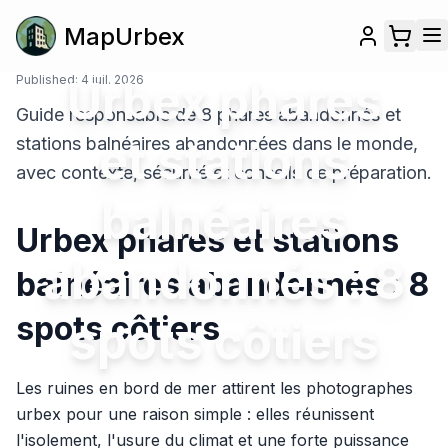
MapUrbex
Published:
Urbex phares
4 juil. 2026
Guide responsable de 8 phares abandonnés et
et stations
stations balnéaires abandonnées dans le monde,
avec contexte, sécurité et conseils de préparation.
balnéaires
Urbex phares et stations
abandonnés : 8
balnéaires abandonnés : 8
spots côtiers
spots côtiers
Les ruines en bord de mer attirent les photographes
urbex pour une raison simple : elles réunissent
l'isolement, l'usure du climat et une forte puissance