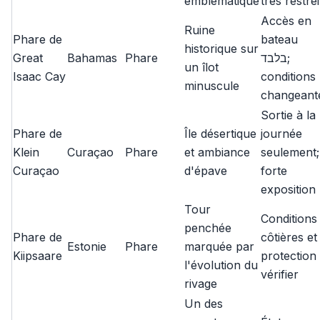
emblématique
très restre
Accès en
Ruine
Phare de
bateau
historique sur
Great
Bahamas
Phare
בלבד;
un îlot
Isaac Cay
conditions
minuscule
changeant
Sortie à la
Phare de
Île désertique
journée
Klein
Curaçao
Phare
et ambiance
seulement;
Curaçao
d'épave
forte
exposition
Tour
Conditions
penchée
Phare de
côtières et
Estonie
Phare
marquée par
Kiipsaare
protection
l'évolution du
vérifier
rivage
Un des