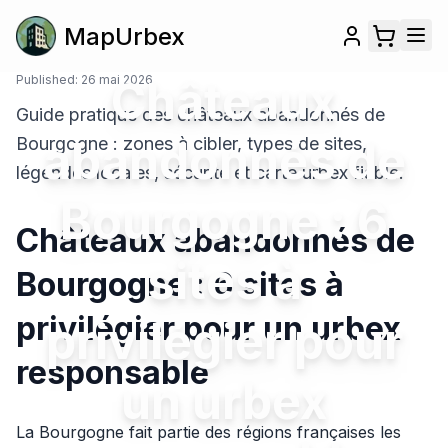
MapUrbex
Published:
26 mai 2026
Châteaux
Guide pratique des châteaux abandonnés de
abandonnés de
Bourgogne : zones à cibler, types de sites,
légendes locales, sécurité et carte urbex fiable.
Bourgogne : 6
Châteaux abandonnés de
sites à
Bourgogne : 6 sites à
privilégier pour un urbex
privilégier pour
responsable
un urbex
La Bourgogne fait partie des régions françaises les