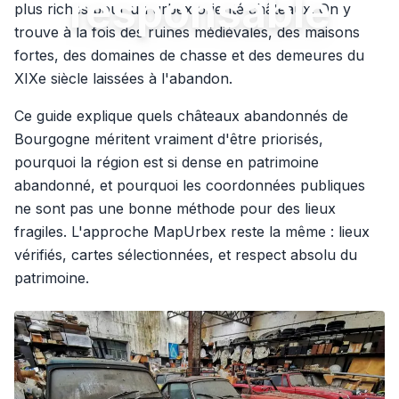
responsable
plus riches pour un urbex orienté châteaux. On y
trouve à la fois des ruines médiévales, des maisons
fortes, des domaines de chasse et des demeures du
XIXe siècle laissées à l'abandon.
Ce guide explique quels châteaux abandonnés de
Bourgogne méritent vraiment d'être priorisés,
pourquoi la région est si dense en patrimoine
abandonné, et pourquoi les coordonnées publiques
ne sont pas une bonne méthode pour des lieux
fragiles. L'approche MapUrbex reste la même : lieux
vérifiés, cartes sélectionnées, et respect absolu du
patrimoine.