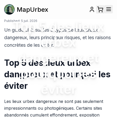
MapUrbex
Published:
Top 5 des lieux
5 juil. 2026
Un guide clair sur les 5 types de lieux urbex
urbex
dangereux, leurs principaux risques, et les raisons
concrètes de les éviter.
dangereux et
Top 5 des lieux urbex
pourquoi les
dangereux et pourquoi les
éviter
éviter
Les lieux urbex dangereux ne sont pas seulement
impressionnants ou photogéniques. Certains sites
abandonnés cumulent effondrement, exposition