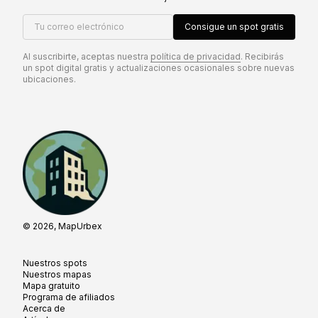
Tu correo electrónico
Consigue un spot gratis
Al suscribirte, aceptas nuestra
política de privacidad
. Recibirás
un spot digital gratis y actualizaciones ocasionales sobre nuevas
ubicaciones.
© 2026, MapUrbex
Nuestros spots
Nuestros mapas
Mapa gratuito
Programa de afiliados
Acerca de