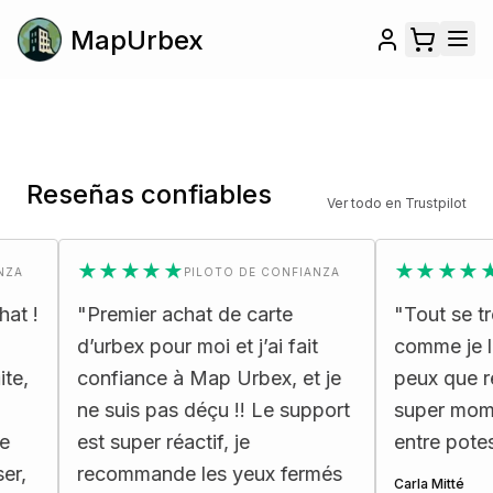
MapUrbex
Reseñas confiables
Ver todo en Trustpilot
★★★★★
★★★★★
PILOTO DE CONFIANZA
PI
!
"
Premier achat de carte
"
Tout se trouv
d’urbex pour moi et j’ai fait
comme je l’att
confiance à Map Urbex, et je
peux que rec
ne suis pas déçu !! Le support
super moment
est super réactif, je
entre potes
"
recommande les yeux fermés
Carla Mitté