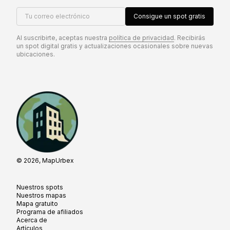
Tu correo electrónico
Consigue un spot gratis
Al suscribirte, aceptas nuestra
política de privacidad
. Recibirás
un spot digital gratis y actualizaciones ocasionales sobre nuevas
ubicaciones.
© 2026, MapUrbex
Nuestros spots
Nuestros mapas
Mapa gratuito
Programa de afiliados
Acerca de
Artículos