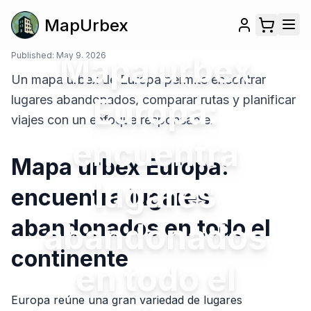
MapUrbex
Published:
May 9, 2026
Mapa urbex
Un mapa urbex de Europa permite encontrar
Europa:
lugares abandonados, comparar rutas y planificar
viajes con un enfoque responsable.
encuentra
Mapa urbex Europa:
lugares
encuentra lugares
abandonados en todo el
abandonados
continente
en todo el
Europa reúne una gran variedad de lugares