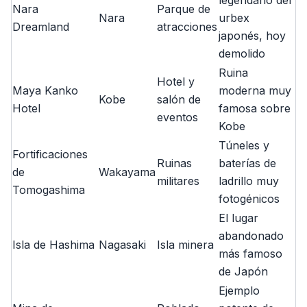
legendario del
Nara
Parque de
Nara
urbex
Dreamland
atracciones
japonés, hoy
demolido
Ruina
Hotel y
Maya Kanko
moderna muy
Kobe
salón de
Hotel
famosa sobre
eventos
Kobe
Túneles y
Fortificaciones
Ruinas
baterías de
de
Wakayama
militares
ladrillo muy
Tomogashima
fotogénicos
El lugar
abandonado
Isla de Hashima
Nagasaki
Isla minera
más famoso
de Japón
Ejemplo