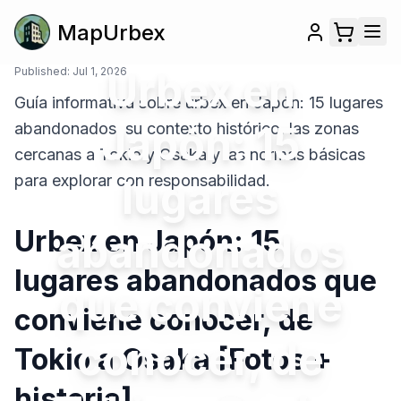
MapUrbex
Published:
Jul 1, 2026
Urbex en
Guía informativa sobre urbex en Japón: 15 lugares
Japón: 15
abandonados, su contexto histórico, las zonas
cercanas a Tokio y Osaka y las normas básicas
para explorar con responsabilidad.
lugares
Urbex en Japón: 15
abandonados
lugares abandonados que
que conviene
conviene conocer, de
conocer, de
Tokio a Osaka [Fotos +
historia]