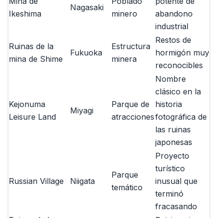
Mina de
Poblado
potente de
Nagasaki
Ikeshima
minero
abandono
industrial
Restos de
Ruinas de la
Estructura
Fukuoka
hormigón muy
mina de Shime
minera
reconocibles
Nombre
clásico en la
Kejonuma
Parque de
historia
Miyagi
Leisure Land
atracciones
fotográfica de
las ruinas
japonesas
Proyecto
turístico
Parque
Russian Village
Niigata
inusual que
temático
terminó
fracasando