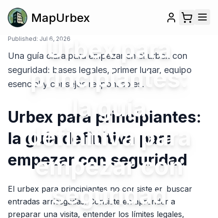
MapUrbex
Published:
Jul 6, 2026
Urbex para
Una guía clara para empezar en el urbex con
principiantes:
seguridad: bases legales, primer lugar, equipo
esencial y consejos responsables.
la guía
Urbex para principiantes:
definitiva para
la guía definitiva para
empezar con seguridad
empezar con
seguridad
El urbex para principiantes no consiste en buscar
entradas arriesgadas. Consiste en aprender a
preparar una visita, entender los límites legales,