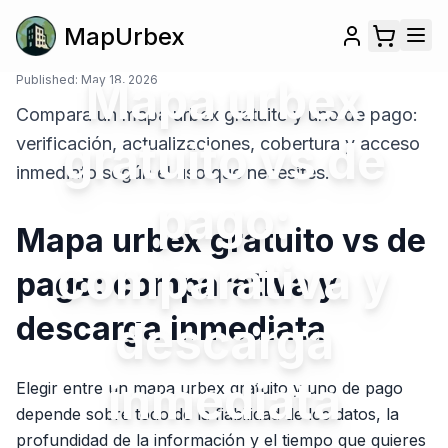
MapUrbex
Published:
May 18, 2026
Mapa urbex
Compara un mapa urbex gratuito y uno de pago:
gratuito vs de
verificación, actualizaciones, cobertura y acceso
inmediato según el uso que necesites.
pago:
Mapa urbex gratuito vs de
comparativa y
pago: comparativa y
descarga inmediata
descarga
inmediata
Elegir entre un mapa urbex gratuito y uno de pago
depende sobre todo de la fiabilidad de los datos, la
profundidad de la información y el tiempo que quieres