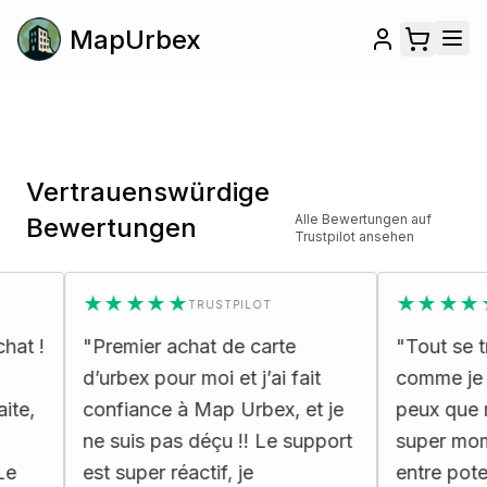
MapUrbex
Vertrauenswürdige
Alle Bewertungen auf
Bewertungen
Trustpilot ansehen
★★★★★
★★★★★
TRUSTPILOT
T
 !
"
Premier achat de carte
"
Tout se trou
d’urbex pour moi et j’ai fait
comme je l’at
,
confiance à Map Urbex, et je
peux que re
ne suis pas déçu !! Le support
super moment
est super réactif, je
entre potes
"