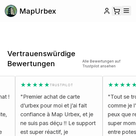
MapUrbex
Vertrauenswürdige
Alle Bewertungen auf
Bewertungen
Trustpilot ansehen
★★★★★
★★★★★
TRUSTPILOT
TR
!
"
Premier achat de carte
"
Tout se trouv
d’urbex pour moi et j’ai fait
comme je l’att
confiance à Map Urbex, et je
peux que rec
ne suis pas déçu !! Le support
super moment
est super réactif, je
entre potes
"