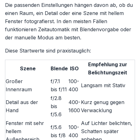
Die passenden Einstellungen hängen davon ab, ob du
einen Raum, ein Detail oder eine Szene mit hellem
Fenster fotografierst. In den meisten Fällen
funktionieren Zeitautomatik mit Blendenvorgabe oder
der manuelle Modus am besten.
Diese Startwerte sind praxistauglich:
Empfehlung zur
Szene
Blende
ISO
Belichtungszeit
Großer
f/7.1
100-
Langsam mit Stativ
Innenraum
bis f/11
400
f/2.8
Detail aus der
400-
Kurz genug gegen
bis
Hand
1600
Verwacklung
f/5.6
Fenster mit sehr
Auf Lichter belichten,
f/5.6
100-
hellem
Schatten später
bis f/8
400
Außenbereich
anheben