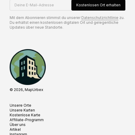
Deine E-Mail-Adresse
Kostenlosen Ort erhalten
Mit dem Abonnieren stimmst du unserer
Datenschutzrichtlinie
zu.
Du erhältst einen kostenlosen digitalen Ort und gelegentliche
Updates über neue Standorte.
© 2026, MapUrbex
Unsere Orte
Unsere Karten
Kostenlose Karte
Affiliate-Programm
Über uns
Artikel
Instagram