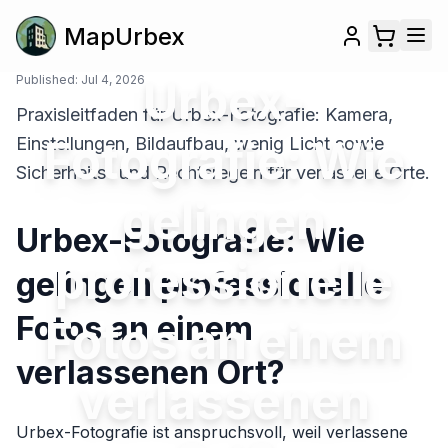
MapUrbex
Published:
Jul 4, 2026
Urbex-
Praxisleitfaden für Urbex-Fotografie: Kamera,
Fotografie: Wie
Einstellungen, Bildaufbau, wenig Licht sowie
Sicherheits- und Rechtsregeln für verlassene Orte.
gelingen
Urbex-Fotografie: Wie
professionelle
gelingen professionelle
Fotos an einem
Fotos an einem
verlassenen Ort?
verlassenen
Urbex-Fotografie ist anspruchsvoll, weil verlassene