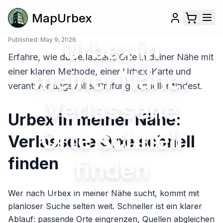
MapUrbex
Published:
May 9, 2026
Urbex in
Erfahre, wie du verlassene Orte in deiner Nähe mit
meiner Nähe:
einer klaren Methode, einer Urbex-Karte und
verantwortungsvoller Prüfung schneller findest.
Verlassene
Urbex in meiner Nähe:
Orte schnell
Verlassene Orte schnell
finden
finden
Wer nach Urbex in meiner Nähe sucht, kommt mit
planloser Suche selten weit. Schneller ist ein klarer
Ablauf: passende Orte eingrenzen, Quellen abgleichen