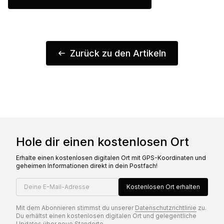
Zurück zu den Artikeln
Hole dir einen kostenlosen Ort
Erhalte einen kostenlosen digitalen Ort mit GPS-Koordinaten und
geheimen Informationen direkt in dein Postfach!
Deine E-Mail-Adresse
Kostenlosen Ort erhalten
Mit dem Abonnieren stimmst du unserer
Datenschutzrichtlinie
zu.
Du erhältst einen kostenlosen digitalen Ort und gelegentliche
Updates über neue Standorte.