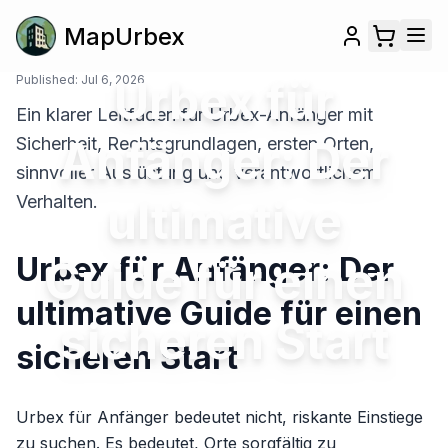
MapUrbex
Published:
Jul 6, 2026
Urbex für
Ein klarer Leitfaden für Urbex-Anfänger mit
Anfänger: Der
Sicherheit, Rechtsgrundlagen, ersten Orten,
sinnvoller Ausrüstung und verantwortlichem
Verhalten.
ultimative
Urbex für Anfänger: Der
Guide für einen
ultimative Guide für einen
sicheren Start
sicheren Start
Urbex für Anfänger bedeutet nicht, riskante Einstiege
zu suchen. Es bedeutet, Orte sorgfältig zu