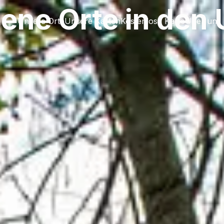
sene Orte in den
Unsere Orte
Unsere Karten
Kostenlose Karte
Über uns