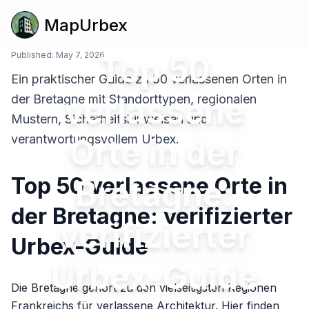
MapUrbex
Published:
May 7, 2026
Top 50
Ein praktischer Guide zu 50 verlassenen Orten in
verlassene
der Bretagne mit Standorttypen, regionalen
Mustern, Sicherheitshinweisen und
verantwortungsvollem Urbex.
Orte in der
Top 50 verlassene Orte in
Bretagne:
der Bretagne: verifizierter
verifizierter
Urbex-Guide
Urbex-Guide
Die Bretagne gehört zu den vielseitigsten Regionen
Frankreichs für verlassene Architektur. Hier finden