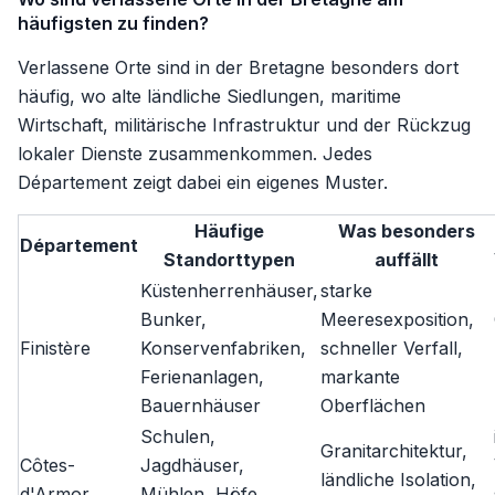
häufigsten zu finden?
Verlassene Orte sind in der Bretagne besonders dort
häufig, wo alte ländliche Siedlungen, maritime
Wirtschaft, militärische Infrastruktur und der Rückzug
lokaler Dienste zusammenkommen. Jedes
Département zeigt dabei ein eigenes Muster.
Häufige
Was besonders
Département
Standorttypen
auffällt
Küstenherrenhäuser,
starke
Bunker,
Meeresexposition,
Finistère
Konservenfabriken,
schneller Verfall,
Ferienanlagen,
markante
Bauernhäuser
Oberflächen
Schulen,
Granitarchitektur,
Côtes-
Jagdhäuser,
ländliche Isolation,
d'Armor
Mühlen, Höfe,