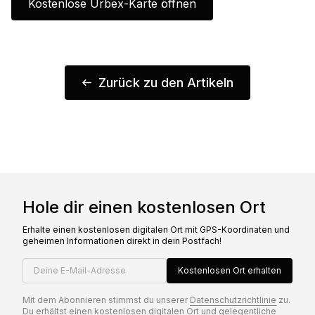
Kostenlose Urbex-Karte öffnen
Zurück zu den Artikeln
Hole dir einen kostenlosen Ort
Erhalte einen kostenlosen digitalen Ort mit GPS-Koordinaten und
geheimen Informationen direkt in dein Postfach!
Deine E-Mail-Adresse
Kostenlosen Ort erhalten
Mit dem Abonnieren stimmst du unserer
Datenschutzrichtlinie
zu.
Du erhältst einen kostenlosen digitalen Ort und gelegentliche