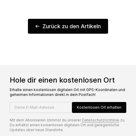
Zurück zu den Artikeln
Hole dir einen kostenlosen Ort
Erhalte einen kostenlosen digitalen Ort mit GPS-Koordinaten und
geheimen Informationen direkt in dein Postfach!
Deine E-Mail-Adresse
Kostenlosen Ort erhalten
Mit dem Abonnieren stimmst du unserer
Datenschutzrichtlinie
zu.
Du erhältst einen kostenlosen digitalen Ort und gelegentliche
Updates über neue Standorte.