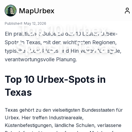
MapUrbex
Published:
Top 10 Urbex-
May 12, 2026
Ein praktischer Guide zu den 10 besten Urbex-
Spots in Texas
Spots in Texas, mit den wichtigsten Regionen,
typischen Lost Places und Hinweisen für legale,
verantwortungsvolle Planung.
Top 10 Urbex-Spots in
Texas
Texas gehört zu den vielseitigsten Bundesstaaten für
Urbex. Hier treffen Industrieareale,
Küstenbefestigungen, ländliche Schulen, verlassene