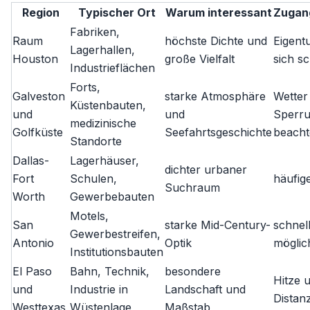
Region
Typischer Ort
Warum interessant
Zugan
Fabriken,
Raum
höchste Dichte und
Eigent
Lagerhallen,
Houston
große Vielfalt
sich sc
Industrieflächen
Forts,
Galveston
starke Atmosphäre
Wetter
Küstenbauten,
und
und
Sperr
medizinische
Golfküste
Seefahrtsgeschichte
beach
Standorte
Dallas-
Lagerhäuser,
dichter urbaner
Fort
Schulen,
häufi
Suchraum
Worth
Gewerbebauten
Motels,
San
starke Mid-Century-
schnel
Gewerbestreifen,
Antonio
Optik
möglic
Institutionsbauten
El Paso
Bahn, Technik,
besondere
Hitze 
und
Industrie in
Landschaft und
Distan
Westtexas
Wüstenlage
Maßstab