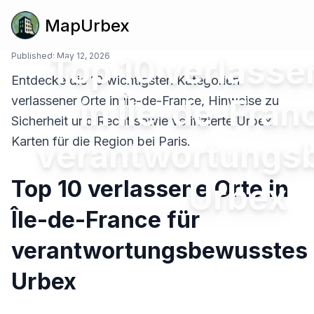
MapUrbex
Published:
Top 10 verlasse
May 12, 2026
Entdecke die 10 wichtigsten Kategorien
in Île-de-Fran
verlassener Orte in Île-de-France, Hinweise zu
Sicherheit und Recht sowie verifizierte Urbex-
Karten für die Region bei Paris.
verantwortungs
Top 10 verlassene Orte in
Urbex
Île-de-France für
verantwortungsbewusstes
Urbex