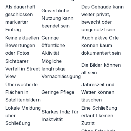
Als dauerhaft
Das Gebäude kann
Gewerbliche
geschlossen
weiter privat,
Nutzung kann
markierter
bewacht oder
beendet sein
Eintrag
umgenutzt sein
Keine aktuellen
Geringe
Auch aktive Orte
Bewertungen
öffentliche
können kaum
oder Fotos
Aktivität
dokumentiert sein
Sichtbarer
Mögliche
Die Bilder können
Verfall in Street
langfristige
alt sein
View
Vernachlässigung
Überwucherte
Jahreszeit und
Flächen in
Geringe Pflege
Wetter können
Satellitenbildern
täuschen
Lokale Meldung
Eine Schließung
Starkes Indiz für
über
erlaubt keinen
Inaktivität
Schließung
Zutritt