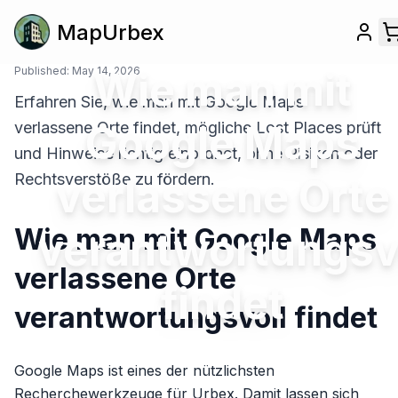
MapUrbex
Published:
May 14, 2026
Wie man mit
Erfahren Sie, wie man mit Google Maps
Google Maps
verlassene Orte findet, mögliche Lost Places prüft
und Hinweise richtig einordnet, ohne Risiken oder
Rechtsverstöße zu fördern.
verlassene Orte
Wie man mit Google Maps
verantwortungsv
verlassene Orte
findet
verantwortungsvoll findet
Google Maps ist eines der nützlichsten
Recherchewerkzeuge für Urbex. Damit lassen sich