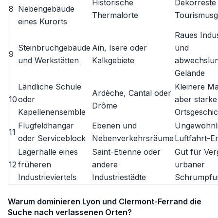
Historische
Dekorreste
8
Nebengebäude
Thermalorte
Tourismusg
eines Kurorts
Raues Indus
Steinbruchgebäude
Ain, Isere oder
und
9
und Werkstätten
Kalkgebiete
abwechslun
Gelände
Ländliche Schule
Kleinere M
Ardèche, Cantal oder
10
oder
aber starke
Drôme
Kapellenensemble
Ortsgeschic
Flugfeldhangar
Ebenen und
Ungewöhnl
11
oder Serviceblock
Nebenverkehrsräume
Luftfahrt-E
Lagerhalle eines
Saint-Etienne oder
Gut für Ver
12
früheren
andere
urbaner
Industrieviertels
Industriestädte
Schrumpfu
Warum dominieren Lyon und Clermont-Ferrand die
Suche nach verlassenen Orten?