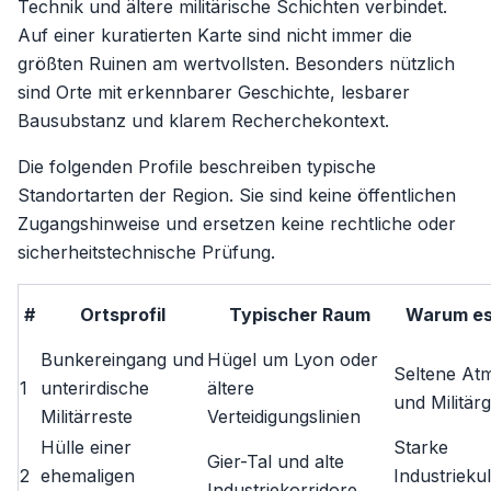
Technik und ältere militärische Schichten verbindet.
Auf einer kuratierten Karte sind nicht immer die
größten Ruinen am wertvollsten. Besonders nützlich
sind Orte mit erkennbarer Geschichte, lesbarer
Bausubstanz und klarem Recherchekontext.
Die folgenden Profile beschreiben typische
Standortarten der Region. Sie sind keine öffentlichen
Zugangshinweise und ersetzen keine rechtliche oder
sicherheitstechnische Prüfung.
#
Ortsprofil
Typischer Raum
Warum es 
Bunkereingang und
Hügel um Lyon oder
Seltene At
1
unterirdische
ältere
und Militär
Militärreste
Verteidigungslinien
Hülle einer
Starke
Gier-Tal und alte
2
ehemaligen
Industrieku
Industriekorridore