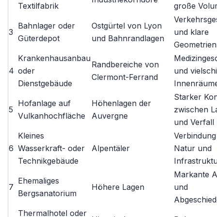
Textilfabrik
große Vol
Verkehrsge
Bahnlager oder
Ostgürtel von Lyon
3
und klare
Güterdepot
und Bahnrandlagen
Geometrien
Krankenhausanbau
Medizinges
Randbereiche von
4
oder
und vielsch
Clermont-Ferrand
Dienstgebäude
Innenräum
Starker Kon
Hofanlage auf
Höhenlagen der
5
zwischen L
Vulkanhochfläche
Auvergne
und Verfall
Kleines
Verbindung
6
Wasserkraft- oder
Alpentäler
Natur und
Technikgebäude
Infrastrukt
Markante A
Ehemaliges
7
Höhere Lagen
und
Bergsanatorium
Abgeschied
Thermalhotel oder