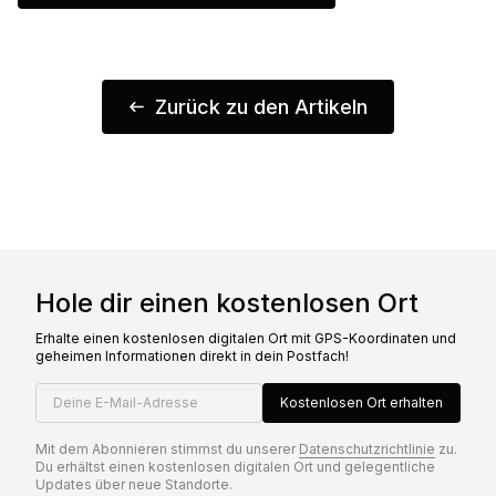
Zurück zu den Artikeln
Hole dir einen kostenlosen Ort
Erhalte einen kostenlosen digitalen Ort mit GPS-Koordinaten und
geheimen Informationen direkt in dein Postfach!
Deine E-Mail-Adresse
Kostenlosen Ort erhalten
Mit dem Abonnieren stimmst du unserer
Datenschutzrichtlinie
zu.
Du erhältst einen kostenlosen digitalen Ort und gelegentliche
Updates über neue Standorte.