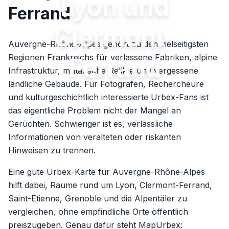
Lyon und
Ferrand
Clermont-
Auvergne-Rhône-Alpes gehört zu den vielseitigsten
Regionen Frankreichs für verlassene Fabriken, alpine
Ferrand
Infrastruktur, militärische Relikte und vergessene
ländliche Gebäude. Für Fotografen, Rechercheure
und kulturgeschichtlich interessierte Urbex-Fans ist
das eigentliche Problem nicht der Mangel an
Gerüchten. Schwieriger ist es, verlässliche
Informationen von veralteten oder riskanten
Hinweisen zu trennen.
Eine gute Urbex-Karte für Auvergne-Rhône-Alpes
hilft dabei, Räume rund um Lyon, Clermont-Ferrand,
Saint-Etienne, Grenoble und die Alpentäler zu
vergleichen, ohne empfindliche Orte öffentlich
preiszugeben. Genau dafür steht MapUrbex: