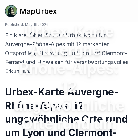
MapUrbex
Published:
Urbex-Karte
May 19, 2026
Ein klarer Überblick zur Urbex-Karte für
Auvergne-
Auvergne-Rhône-Alpes mit 12 markanten
Ortsprofilen, Einordnung zu Lyon und Clermont-
Ferrand und Hinweisen für verantwortungsvolles
Rhône-Alpes:
Erkunden.
12
Urbex-Karte Auvergne-
ungewöhnliche
Rhône-Alpes: 12
ungewöhnliche Orte rund
Orte rund um
um Lyon und Clermont-