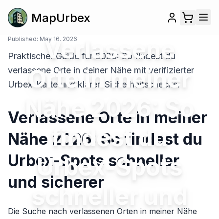
MapUrbex
Published:
May 16, 2026
Verlassene
Praktischer Guide für 2026: So findest du
Orte in meiner
verlassene Orte in deiner Nähe mit verifizierter
Urbex-Karte und klaren Sicherheitschecks.
Nähe 2026: So
Verlassene Orte in meiner
findest du
Nähe 2026: So findest du
Urbex-Spots schneller
Urbex-Spots
und sicherer
schneller und
Die Suche nach verlassenen Orten in meiner Nähe