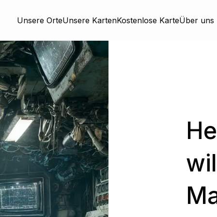
Unsere Orte
Unsere Karten
Kostenlose Karte
Über uns
He
wi
Ma