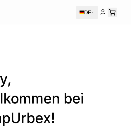
DE
y,
llkommen bei
pUrbex!