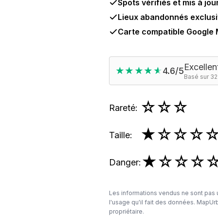
Spots vérifiés et mis à jo
Lieux abandonnés exclusifs
Carte compatible Google
Excellen
★★★★★
★★★★★
4.6/5
Basé sur 32
☆☆☆
Rareté
:
★
☆☆☆
Taille
:
★
☆☆☆
Danger
:
Les informations vendus ne sont pas u
l'usage qu'il fait des données. MapUr
propriétaire.