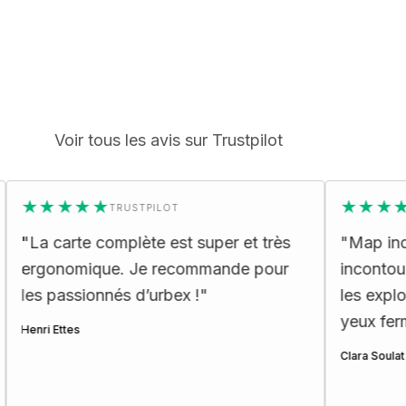
Voir tous les avis sur Trustpilot
★★
★★★★★
TRUSTPILOT
TRUSTPIL
e complète est super et très
"
Map incroyable : d
ique. Je recommande pour
incontournables et 
ionnés d’urbex !
"
les explorateurs!! 
yeux fermés ☺️
"
Clara Soulat