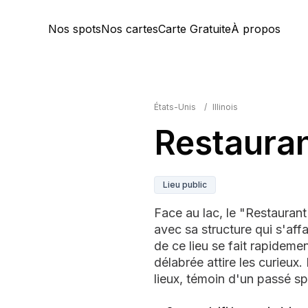
Nos spots
Nos cartes
Carte Gratuite
À propos
États-Unis
/
Illinois
Restauran
Lieu public
Face au lac, le "Restauran
avec sa structure qui s'affa
de ce lieu se fait rapidem
délabrée attire les curieux. 
lieux, témoin d'un passé sp