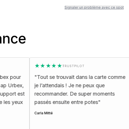
Signaler un problème avec ce spot
ance
★★★★★
★★★
TRUSTPILOT
"
Tout se trouvait dans la carte comme
"
La cart
je l’attendais ! Je ne peux que
ergonom
recommander. De super moments
les pass
passés ensuite entre potes
"
Henri Ettes
Carla Mitté