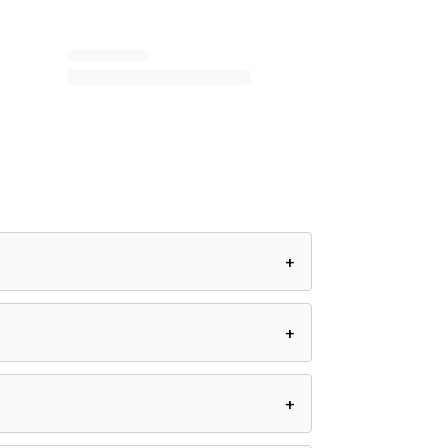
+
+
+