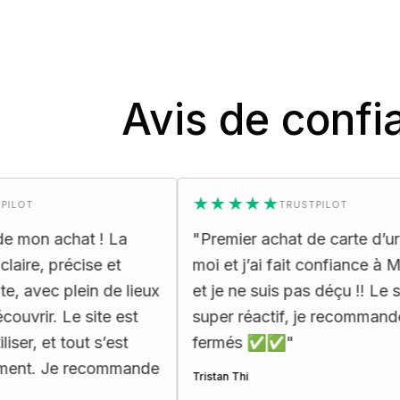
Avis de confi
★★★★★
TRUSTPILOT
at ! La
"
Premier achat de carte d’urbex pour
ise et
moi et j’ai fait confiance à Map Urbex,
in de lieux
et je ne suis pas déçu !! Le support est
site est
super réactif, je recommande les yeux
ut s’est
fermés ✅✅
"
recommande
Tristan Thi